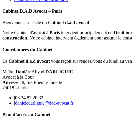
Cabinet D.A.D Avocat – Paris
Bienvenue sur le site du
Cabinet
d.a.d avocat
.
Notre Cabinet d'avocat à
Paris
intervient principalement en
Droit im
construction
. Notre cabinet intervient également pour assurer le cons
Coordonnées du Cabinet
Le
Cabinet
d.a.d avocat
vous reçoit sur rendez-vous du lundi au ven
Maître
Danièle
Abyad
DARLIGUIE
Avocat à la Cour
Adresse
: 8, rue Etienne Jodelle
75018 - Paris
|06 34 87 20 32
|
danieledarliguie@dad-avocat.fr
Plan d’accès au Cabinet